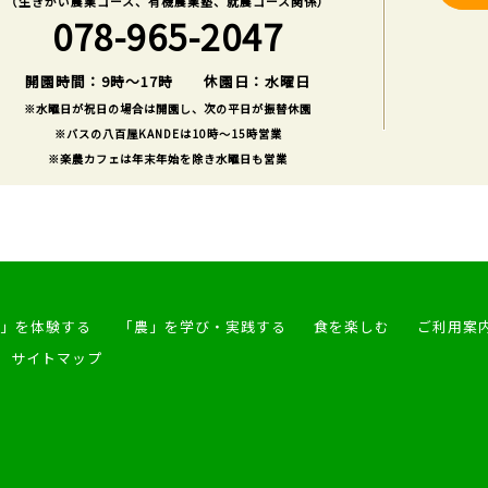
（生きがい農業コース、有機農業塾、就農コース関係）
078-965-2047
開園時間：9時～17時 休園日：水曜日
※水曜日が祝日の場合は開園し、次の平日が振替休園
※バスの八百屋KANDEは10時～15時営業
※楽農カフェは年末年始を除き水曜日も営業
」を体験する
「農」を学び・実践する
食を楽しむ
ご利用案
サイトマップ